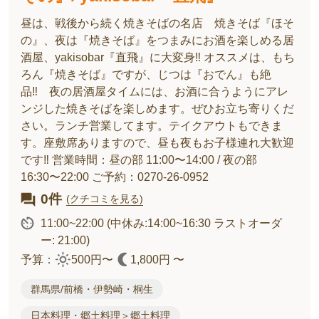
昼は、戦後から続く焼きそばの名店 焼きそば『ほそ
の』、夜は『焼きそば』をつまみにお酒を楽しめる居
酒屋、yakisobar『直飛』に大変身‼ オススメは、もち
ろん『焼きそば』ですが、じつは『おでん』も絶
品‼ 夜の居酒屋タイムには、お酒に合うようにアレ
ンジした焼きそばを楽しめます。ぜひお立ち寄りくだ
さい。ランチ営業してます。テイクアウトもできま
す。座敷席ありますので、昼も夜もお子様連れ大歓迎
です‼ 営業時間：昼の部 11:00〜14:00 / 夜の部
16:30〜22:00 ご予約：0270-26-0952
0件
(クチコミを見る)
11:00~22:00
(中休み:14:00~16:30 ラストオーダ
ー: 21:00)
予算：
500円〜
1,800円 〜
群馬県/前橋・伊勢崎・桐生
日本料理・郷土料理＞郷土料理