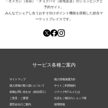
・
オメカシ（美容）
・
チョクバイ（産地直送）
のショッピングと
予約サイト。
みんなでシェアし合う
おすそ分けポイント機能
を搭載した総合マ
ーケットプレイスです。
サービス各種ご案内
サイトマップ
個人情報保護方針
個人情報の取り扱いについて
サイトご利用規約
各種お問い合わせ（総合窓口）
ツクツク!!!グルメとは
ご意見・ご要望
出店をご検討のショップ様
運営会社のご案内
採用情報