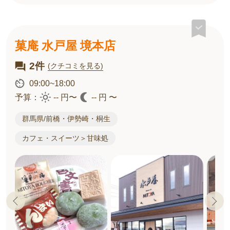
菓庵 水戸屋 境本店
2件
(クチコミを見る)
09:00~18:00
予算：
-- 円〜
-- 円 〜
群馬県/前橋・伊勢崎・桐生
カフェ・スイーツ＞甘味処