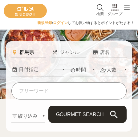
検索
グループ
新規登録
/
ログイン
してお買い物するとポイントがたまる！
時間
人数
GOURMET SEARCH
絞り込み