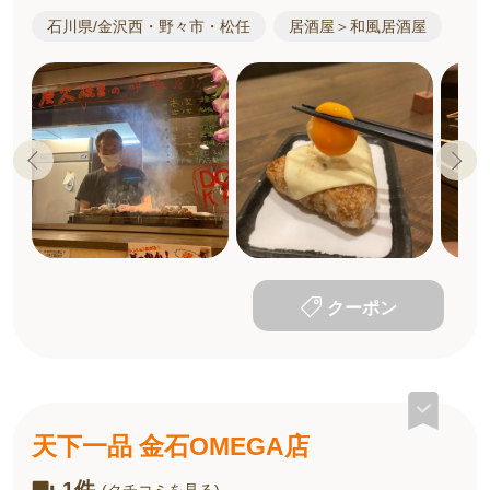
石川県/金沢西・野々市・松任
居酒屋＞和風居酒屋
クーポン
天下一品 金石OMEGA店
1件
(クチコミを見る)