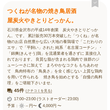
つくねが名物の焼き鳥居酒
屋炭火やきとりどっかん。
石川県金沢市の平成14年創業 炭火やきとりどっか
ん。です。 累計販売30万本突破した「つくね」が名
物のお店 自然豊かな広い大地の養鶏場で「こだわりの
エサ」で「平飼い」された 純系「名古屋コーチン」・
「錦爽(きんそう)鶏」を流通業者を通さずに 直接仕入
れております。 良質な脂が含まれる鶏肉で 抜群のジ
ューシーさに加えて まろやかなコクも もちあわせ
て 鳥肉特有の「鳥臭さ」を全く感じない 上質な鶏肉
を用いて作られる 焼き鳥を始めとする「自慢の鳥料
理」をご堪能下さいませ。
45件
(クチコミを見る)
17:00~23:00
(ラストオーダー: 23:00)
予算：
-- 円〜
4,000円 〜