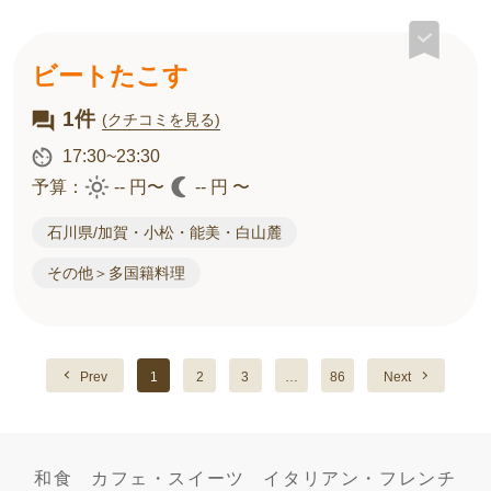
ビートたこす
1件
(クチコミを見る)
17:30~23:30
予算：
-- 円〜
-- 円 〜
石川県/加賀・小松・能美・白山麓
その他＞多国籍料理
Prev
1
2
3
…
86
Next
和食
カフェ・スイーツ
イタリアン・フレンチ