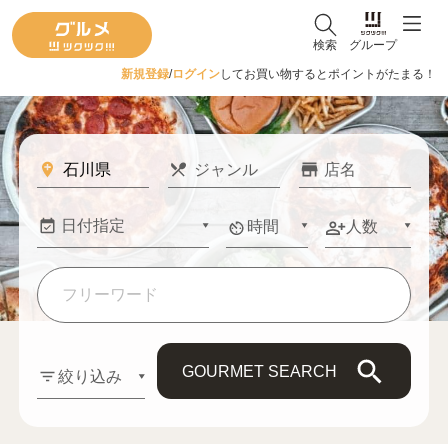
検索
グループ
新規登録
/
ログイン
してお買い物するとポイントがたまる！
時間
人数
GOURMET SEARCH
絞り込み