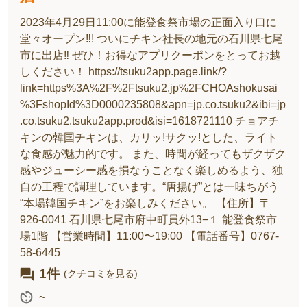
2023年4月29日11:00に能登食祭市場の正面入り口に
堂々オープン‼︎! ついにチキン社長の地元の石川県七尾
市に出店‼︎ ぜひ！お得なアプリクーポンをとってお越
しください！ https://tsuku2app.page.link/?
link=https%3A%2F%2Ftsuku2.jp%2FCHOAshokusai
%3FshopId%3D0000235808&apn=jp.co.tsuku2&ibi=jp
.co.tsuku2.tsuku2app.prod&isi=1618721110 チョアチ
キンの韓国チキンは、カリッ!サクッ!とした、ライト
な食感が魅力的です。 また、時間が経ってもザクザク
感やジューシー感を損なうことなく楽しめるよう、独
自の工程で調理しています。“唐揚げ”とは一味ちがう
“本場韓国チキン”をお楽しみください。 【住所】〒
926-0041 石川県七尾市府中町員外13−１ 能登食祭市
場1階 【営業時間】11:00〜19:00 【電話番号】0767-
58-6445
1件
(クチコミを見る)
~