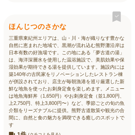
ほんじつのさかな
三重県東紀州エリアは、山・川・海が織りなす豊かな
自然に恵まれた地域で、黒潮が流れ込む熊野灘沿岸は
日本有数の好漁場です。この地にある「夢古道の湯」
は、海洋深層水を使用した温浴施設で、美肌効果や保
湿効果が期待できる湯を提供しています。施設内には
築140年の古民家をリノベーションしたレストラン棟
が併設されており、店主が毎朝漁港を巡り厳選した新
鮮な地魚を使ったお刺身定食を楽しめます。メニュー
は地魚海鮮丼（1,650円）やお刺身定食（並1,800円、
上2,750円、特上3,800円〜）など、季節ごとの旬の魚
介類をリーズナブルに提供。熊野古道散策や観光の合
間に、自然と食の魅力を満喫できる癒しのスポットで
す
1件
(クチコミを見る)