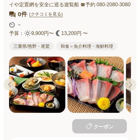
イや定置網を安全に巡る遊覧船 ☎予約 080-2080-3080
0件
(クチコミを見る)
~
予算：
9,900円〜
13,200円 〜
三重県/熊野・尾鷲
和食＞魚介料理・海鮮料理
クーポン