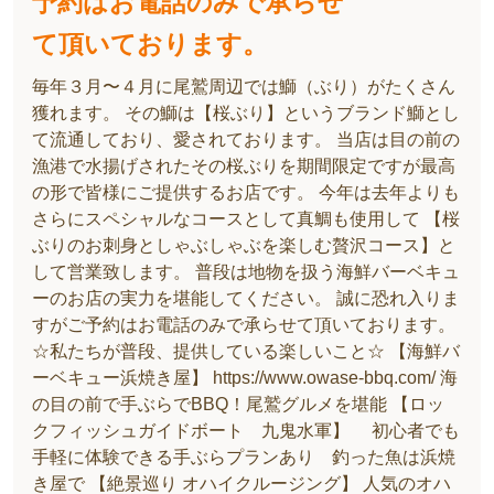
予約はお電話のみで承らせ
て頂いております。
毎年３月〜４月に尾鷲周辺では鰤（ぶり）がたくさん
獲れます。 その鰤は【桜ぶり】というブランド鰤とし
て流通しており、愛されております。 当店は目の前の
漁港で水揚げされたその桜ぶりを期間限定ですが最高
の形で皆様にご提供するお店です。 今年は去年よりも
さらにスペシャルなコースとして真鯛も使用して 【桜
ぶりのお刺身としゃぶしゃぶを楽しむ贅沢コース】と
して営業致します。 普段は地物を扱う海鮮バーベキュ
ーのお店の実力を堪能してください。 誠に恐れ入りま
すがご予約はお電話のみで承らせて頂いております。
☆私たちが普段、提供している楽しいこと☆ 【海鮮バ
ーベキュー浜焼き屋】 https://www.owase-bbq.com/ 海
の目の前で手ぶらでBBQ！尾鷲グルメを堪能 【ロッ
クフィッシュガイドボート 九鬼水軍】 初心者でも
手軽に体験できる手ぶらプランあり 釣った魚は浜焼
き屋で 【絶景巡り オハイクルージング】 人気のオハ