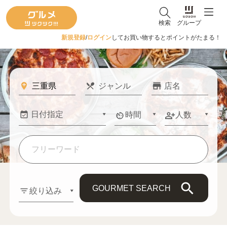
検索
グループ
新規登録
/
ログイン
してお買い物するとポイントがたまる！
時間
人数
GOURMET SEARCH
絞り込み