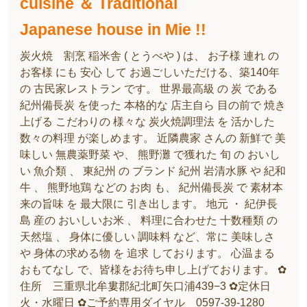
cuisine ＆ Traditional
Japanese house in Mie !!
炭火焼 割烹 稲米舎 ( とうべや ) は、 お子様 連れ の
お客様 にも 安心 して お過ごしいただける、築140年
の 古民家レストラン です。 世界最高級 の 炭 である
紀州備長炭 を使った 本格的な 店主自ら 目の前で 焼き
上げる こだわりの 様々な 炭火焼調理法 を 活かした
数々の料理 が楽しめます。 近隣農家 さんの 新鮮で 美
味しい 無農薬野菜 や、 熊野灘 で獲れた 旬 の おいし
い 魚介類 、 東紀州 の ブランド 紀州 岩清水豚 や 紀和
牛 、 熊野地鶏 などの お肉 も、 紀州備長炭 で 素材本
来の旨味 を 最大限に 引き出します。 地元 ・ 紀伊長
島 産の おいしいお米 、 料理に合わせた 十数種類 の
天然塩 、 身体に優しい 調味料 など、常に 美味しさ
や 身体の求める物 を 追求 しております。 心温まる
おもてなし で、皆様をお待ち申し上げております。 ✿
住所 三重県北牟婁郡紀北町矢口浦439−3 ✿定休日
火・水曜日 ✿ご予約専用ダイヤル 0597-39-1280