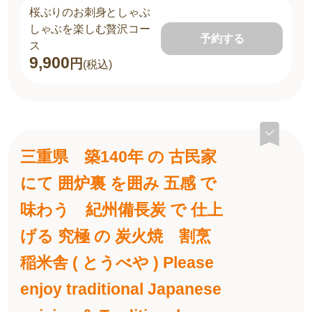
桜ぶりのお刺身としゃぶ
しゃぶを楽しむ贅沢コー
予約する
ス
9,900
円
(税込)
三重県 築140年 の 古民家
にて 囲炉裏 を囲み 五感 で
味わう 紀州備長炭 で 仕上
げる 究極 の 炭火焼 割烹
稲米舎 ( とうべや ) Please
enjoy traditional Japanese