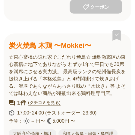
クーポン
炭火焼鳥 木鶏 〜Mokkei〜
☆東心斎橋の隠れ家でこだわり焼鳥☆ 焼鳥激戦区の東
心斎橋に地下でありながら わずか1年で平日でも30席
を満席にさせる実力派。 最高級ランクの紀州備長炭を
扱焼き上げる『本格焼鳥』と 4時間掛けて炊きあげ
る、濃厚でありながらあっさり味の『水炊き』等 よそ
では味わえない商品が堪能出来る鶏料理専門店。
1件
(クチコミを見る)
17:00~24:00
(ラストオーダー: 23:30)
予算：
-- 円〜
5,000円 〜
大阪府/心斎橋・堀江
和食＞焼鳥・串焼・鳥料理