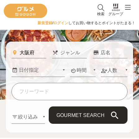
検索
グループ
新規登録
/
ログイン
してお買い物するとポイントがたまる！
時間
人数
GOURMET SEARCH
絞り込み