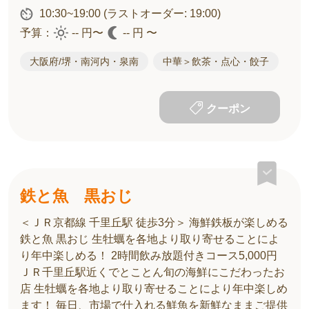
10:30~19:00
(ラストオーダー: 19:00)
予算：
-- 円〜
-- 円 〜
大阪府/堺・南河内・泉南
中華＞飲茶・点心・餃子
クーポン
鉄と魚 黒おじ
＜ＪＲ京都線 千里丘駅 徒歩3分＞ 海鮮鉄板が楽しめる
鉄と魚 黒おじ 生牡蠣を各地より取り寄せることによ
り年中楽しめる！ 2時間飲み放題付きコース5,000円
ＪＲ千里丘駅近くでとことん旬の海鮮にこだわったお
店 生牡蠣を各地より取り寄せることにより年中楽しめ
ます！ 毎日、市場で仕入れる鮮魚を新鮮なままご提供