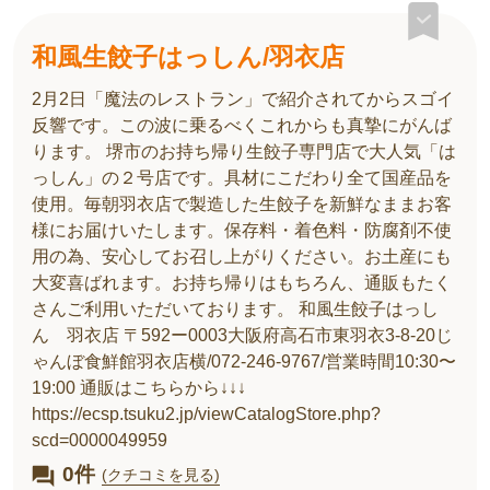
和風生餃子はっしん/羽衣店
2月2日「魔法のレストラン」で紹介されてからスゴイ
反響です。この波に乗るべくこれからも真摯にがんば
ります。 堺市のお持ち帰り生餃子専門店で大人気「は
っしん」の２号店です。具材にこだわり全て国産品を
使用。毎朝羽衣店で製造した生餃子を新鮮なままお客
様にお届けいたします。保存料・着色料・防腐剤不使
用の為、安心してお召し上がりください。お土産にも
大変喜ばれます。お持ち帰りはもちろん、通販もたく
さんご利用いただいております。 和風生餃子はっし
ん 羽衣店 〒592ー0003大阪府高石市東羽衣3-8-20じ
ゃんぼ食鮮館羽衣店横/072-246-9767/営業時間10:30〜
19:00 通販はこちらから↓↓↓
https://ecsp.tsuku2.jp/viewCatalogStore.php?
scd=0000049959
0件
(クチコミを見る)