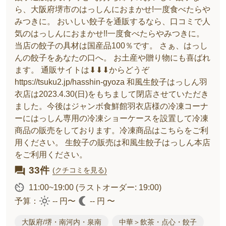
ら、大阪府堺市のはっしんにおまかせ!一度食べたらや
みつきに。 おいしい餃子を通販するなら、口コミで人
気のはっしんにおまかせ!!一度食べたらやみつきに。
当店の餃子の具材は国産品100％です。 さぁ、はっし
んの餃子をあなたの口へ。 お土産や贈り物にも喜ばれ
ます。 通販サイトは⬇︎⬇︎⬇︎からどうぞ
https://tsuku2.jp/hasshin-gyoza 和風生餃子はっしん羽
衣店は2023.4.30(日)をもちまして閉店させていただき
ました。今後はジャンボ食鮮館羽衣店様の冷凍コーナ
ーにはっしん専用の冷凍ショーケースを設置して冷凍
商品の販売をしております。冷凍商品はこちらをご利
用ください。 生餃子の販売は和風生餃子はっしん本店
をご利用ください。
33件
(クチコミを見る)
11:00~19:00
(ラストオーダー: 19:00)
予算：
-- 円〜
-- 円 〜
大阪府/堺・南河内・泉南
中華＞飲茶・点心・餃子