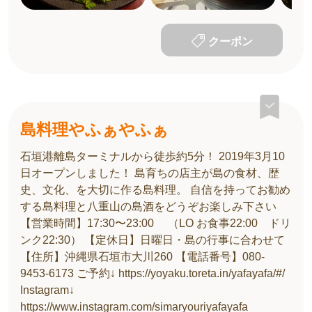
クーポン
島料理やふぁやふぁ
石垣港離島ターミナルから徒歩約5分！ 2019年3月10
日オープンしました！ 島育ちの店主が島の食材、歴
史、文化、を大切に作る島料理。 自信を持ってお勧め
する島料理と八重山の島酒をどうぞお楽しみ下さい
【営業時間】17:30〜23:00 （LO お食事22:00 ドリ
ンク22:30） 【定休日】日曜日・島の行事に合わせて
【住所】沖縄県石垣市大川260 【電話番号】080-
9453-6173 ご予約↓ https://yoyaku.toreta.in/yafayafa/#/
Instagram↓
https://www.instagram.com/simaryouriyafayafa