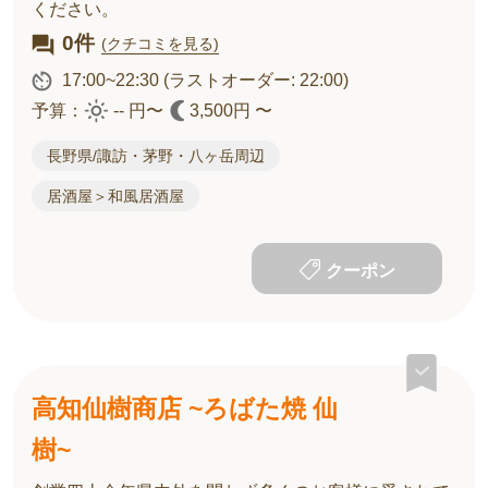
ください。
0件
(クチコミを見る)
17:00~22:30
(ラストオーダー: 22:00)
予算：
-- 円〜
3,500円 〜
長野県/諏訪・茅野・八ヶ岳周辺
居酒屋＞和風居酒屋
クーポン
高知仙樹商店 ~ろばた焼 仙
樹~