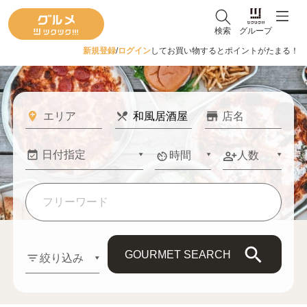
検索
グループ
新規登録
/
ログイン
してお買い物するとポイントがたまる！
時間
人数
GOURMET SEARCH
絞り込み