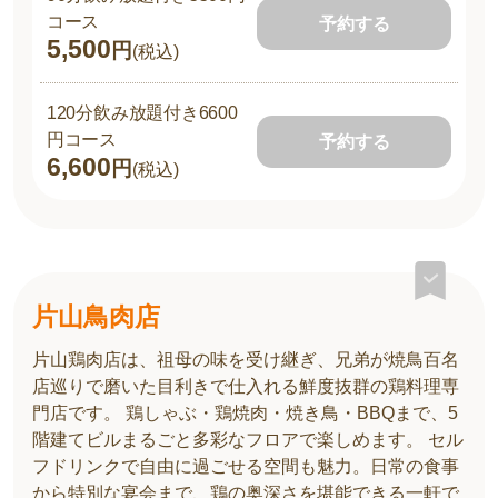
コース
予約する
5,500
円
(税込)
120分飲み放題付き6600
円コース
予約する
6,600
円
(税込)
片山鳥肉店
片山鶏肉店は、祖母の味を受け継ぎ、兄弟が焼鳥百名
店巡りで磨いた目利きで仕入れる鮮度抜群の鶏料理専
門店です。 鶏しゃぶ・鶏焼肉・焼き鳥・BBQまで、5
階建てビルまるごと多彩なフロアで楽しめます。 セル
フドリンクで自由に過ごせる空間も魅力。日常の食事
から特別な宴会まで、鶏の奥深さを堪能できる一軒で