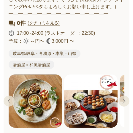
ニングPeta/ペタもよろしくお願い申し上げます。)
━―━―━―━―━―━―━―━―━―━―━
0件
(クチコミを見る)
17:00~24:00
(ラストオーダー: 22:30)
予算：
-- 円〜
3,000円 〜
岐阜県/岐阜・各務原・本巣・山県
居酒屋＞和風居酒屋