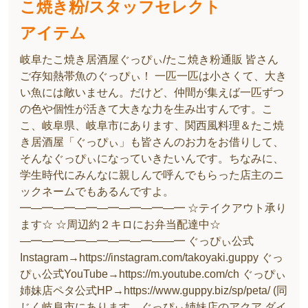
こ焼き粉/スタッフセレクト
アイテム
岐阜たこ焼き居酒屋ぐっぴぃ/たこ焼き粉通販 皆さん
ご存知熱帯魚のぐっぴぃ！ 一匹一匹は小さくて、大き
い魚には敵いません。だけど、仲間が集えば一匹ずつ
の色や個性が活きて大きな力を生み出すんです。こ
こ、岐阜県、岐阜市にあります、関西風料理＆たこ焼
き居酒屋「ぐっぴぃ」も皆さんのお力をお借りして、
そんなぐっぴぃになっていきたいんです。ちなみに、
学生時代にみんなに親しんで呼んでもらった店主のニ
ックネームでもあるんですよ。
━―━―━―━―━―━―━―━ ☆テイクアウト承り
ます☆ ☆周辺約２キロにお弁当配達中☆
―━―━―━―━―━―━――━ ぐっぴぃ公式
Instagram→https://instagram.com/takoyaki.guppy ぐっ
ぴぃ公式YouTube→https://m.youtube.com/ch ぐっぴぃ
姉妹店ペタ公式HP→https://www.guppy.biz/sp/peta/ (同
じく岐阜市にあります、ぐっぴぃ姉妹店のアクア ダイ