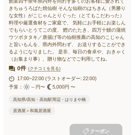
創業四十余年県内外を問わず多くのお客様に愛されて
きちゅうろばた焼仙樹 そんな仙樹のはちきん（男勝り
な女性）がこじゃんとりぐった（とてもこだわった）
料理や厳選食材をご家庭で、 気軽にお手軽にお楽しん
でもらいとうてこの度、 鰹のたたき、四万十鰻の蒲焼
ウツボタタキ／唐揚げ等の仙樹推薦の高知のこじゃん
と旨いもんを、県内外問わず、 お送りすることができ
るようになりました。 是非、毎日の食卓や、おきゃく
（お集まり事）、贈り物などでご利用してね。
0件
(クチコミを見る)
17:00~22:00
(ラストオーダー: 22:00)
予算：
-- 円〜
5,000円 〜
高知県/高知・高知駅周辺・はりまや橋
居酒屋＞和風居酒屋
クーポン