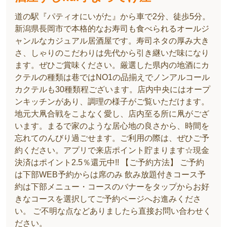
道の駅『パティオにいがた』から車で2分、徒歩5分。
新潟県長岡市で本格的なお寿司も食べられるオールジ
ャンルなカジュアル居酒屋です。寿司ネタの厚み大き
さ、しゃりのこだわりは先代から引き継いだ味になり
ます。ぜひご賞味ください。厳選した県内の地酒にカ
クテルの種類は巷ではNO1の品揃えでノンアルコール
カクテルも30種類程ございます。店内中央にはオープ
ンキッチンがあり、調理の様子がご覧いただけます。
地元大凧合戦をこよなく愛し、店内至る所に凧がござ
います。まるで家のような居心地の良さから、時間を
忘れてのんびり過ごせます。ご利用の際は、ぜひご予
約ください。アプリで来店ポイント貯まります☆現金
決済はポイント2.5％還元中!! 【ご予約方法】 ご予約
は下部WEB予約からは席のみ 飲み放題付きコース予
約は下部メニュー・コースのバナーをタップからお好
きなコースを選択してご予約ページへお進みくださ
い。 ご不明な点などありましたら直接お問い合わせく
ださい。