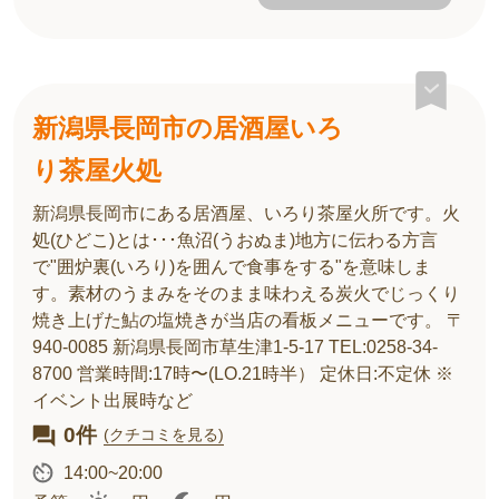
新潟県長岡市の居酒屋いろ
り茶屋火処
新潟県長岡市にある居酒屋、いろり茶屋火所です。火
処(ひどこ)とは･･･魚沼(うおぬま)地方に伝わる方言
で"囲炉裏(いろり)を囲んで食事をする"を意味しま
す。 ​素材のうまみをそのまま味わえる炭火でじっくり
焼き上げた鮎の塩焼きが当店の看板メニューです。 〒
940-0085 新潟県長岡市草生津1-5-17 TEL:0258-34-
8700 営業時間:17時〜(LO.21時半） 定休日:不定休 ※
イベント出展時など
0件
(クチコミを見る)
14:00~20:00