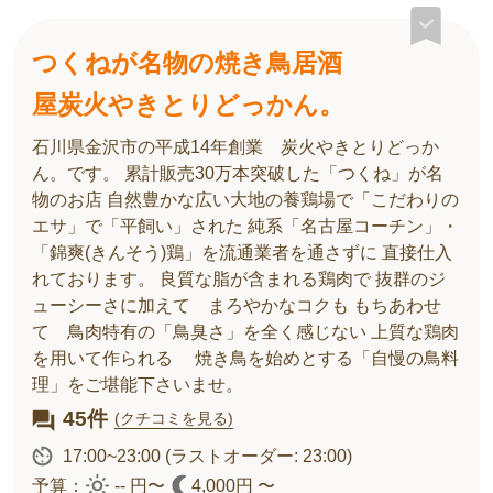
つくねが名物の焼き鳥居酒
屋炭火やきとりどっかん。
石川県金沢市の平成14年創業 炭火やきとりどっか
ん。です。 累計販売30万本突破した「つくね」が名
物のお店 自然豊かな広い大地の養鶏場で「こだわりの
エサ」で「平飼い」された 純系「名古屋コーチン」・
「錦爽(きんそう)鶏」を流通業者を通さずに 直接仕入
れております。 良質な脂が含まれる鶏肉で 抜群のジ
ューシーさに加えて まろやかなコクも もちあわせ
て 鳥肉特有の「鳥臭さ」を全く感じない 上質な鶏肉
を用いて作られる 焼き鳥を始めとする「自慢の鳥料
理」をご堪能下さいませ。
45件
(クチコミを見る)
17:00~23:00
(ラストオーダー: 23:00)
予算：
-- 円〜
4,000円 〜