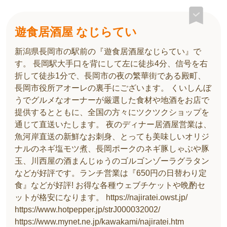
遊食居酒屋 なじらてい
新潟県長岡市の駅前の『遊食居酒屋なじらてい』で
す。 長岡駅大手口を背にして左に徒歩4分、信号を右
折して徒歩1分で、長岡市の夜の繁華街である殿町、
長岡市役所アオーレの裏手にございます。 くいしんぼ
うでグルメなオーナーが厳選した食材や地酒をお店で
提供するとともに、全国の方々にツクツクショップを
通じて直送いたします。 夜のディナー居酒屋営業は、
魚河岸直送の新鮮なお刺身、とっても美味しいオリジ
ナルのネギ塩モツ煮、長岡ポークのネギ豚しゃぶや豚
玉、川西屋の酒まんじゅうのゴルゴンゾーラグラタン
などが好評です。ランチ営業は『650円の日替わり定
食』などが好評! お得な各種ウェブチケットや晩酌セ
ットが格安になります。 https://najiratei.owst.jp/
https://www.hotpepper.jp/strJ000032002/
https://www.mynet.ne.jp/kawakami/najiratei.htm