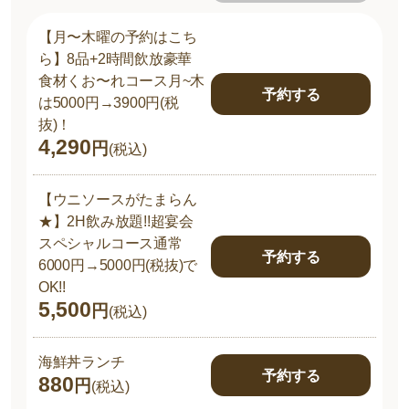
【月〜木曜の予約はこち
ら】8品+2時間飲放豪華
食材くお〜れコース月~木
予約する
は5000円→3900円(税
抜)！
4,290
円
(税込)
【ウニソースがたまらん
★】2H飲み放題!!超宴会
スペシャルコース通常
予約する
6000円→5000円(税抜)で
OK!!
5,500
円
(税込)
海鮮丼ランチ
予約する
880
円
(税込)