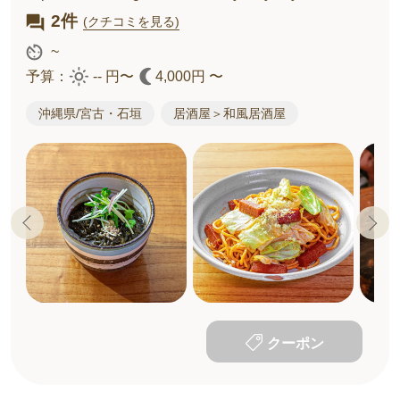
2件
(クチコミを見る)
~
予算：
-- 円〜
4,000円 〜
沖縄県/宮古・石垣
居酒屋＞和風居酒屋
クーポン