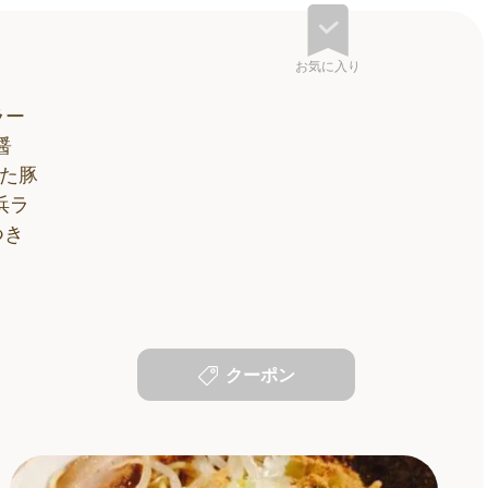
お気に入り
ラー
醤
た豚
浜ラ
つき
クーポン