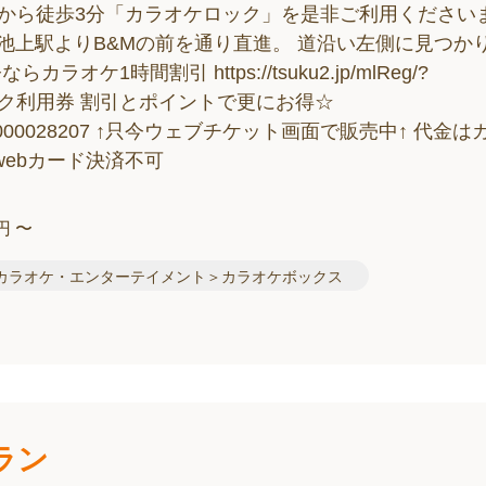
駅から徒歩3分「カラオケロック」を是非ご利用ください
線池上駅よりB&Mの前を通り直進。 道沿い左側に見つか
1時間割引 https://tsuku2.jp/mlReg/?
ケロック利用券 割引とポイントで更にお得☆
e.php?scd=0000028207 ↑只今ウェブチケット画面で販売中↑ 代金
ebカード決済不可
 円 〜
カラオケ・エンターテイメント＞カラオケボックス
ラン