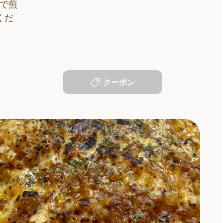
で煎
くだ
クーポン