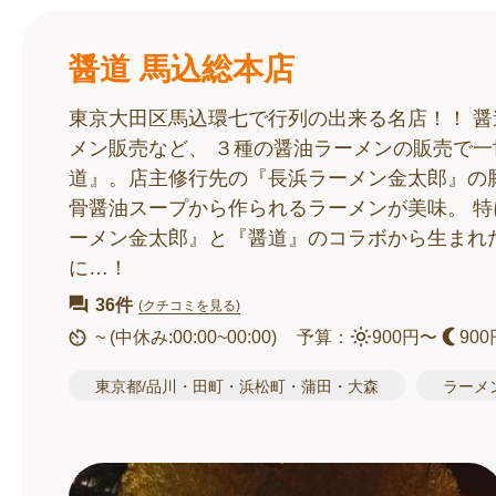
醤道 馬込総本店
東京大田区馬込環七で行列の出来る名店！！ 醤道
メン販売など、 ３種の醤油ラーメンの販売で一
道』。店主修行先の『長浜ラーメン金太郎』の
骨醤油スープから作られるラーメンが美味。 
ーメン金太郎』と『醤道』のコラボから生まれた
に…！
36件
(クチコミを見る)
~
(中休み:00:00~00:00)
予算：
900円〜
900
東京都/品川・田町・浜松町・蒲田・大森
ラーメ