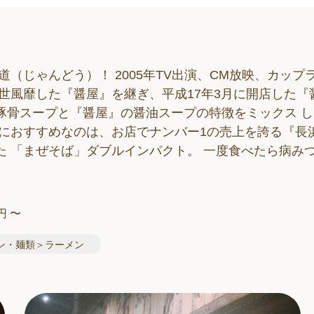
（じゃんどう）！ 2005年TV出演、CM放映、カップ
世風靡した『醤屋』を継ぎ、平成17年3月に開店した『
豚骨スープと『醤屋』の醤油スープの特徴をミックス し
特におすすめなのは、お店でナンバー1の売上を誇る『長
 「まぜそば」ダブルインパクト。 一度食べたら病み
円 〜
ン・麺類＞ラーメン