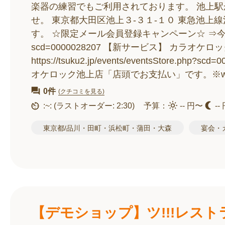
楽器の練習でもご利用されております。 池上
せ。 東京都大田区池上３‐３１‐１０ 東急池上
す。 ☆限定メール会員登録キャンペーン☆ ⇒今ならカラオケ
scd=0000028207 【新サービス】 カラオ
https://tsuku2.jp/events/eventsStor
オケロック池上店「店頭でお支払い」です。※w
0件
(クチコミを見る)
:~:
(ラストオーダー: 2:30)
予算：
-- 円〜
--
東京都/品川・田町・浜松町・蒲田・大森
宴会・
【デモショップ】ツ!!!レスト