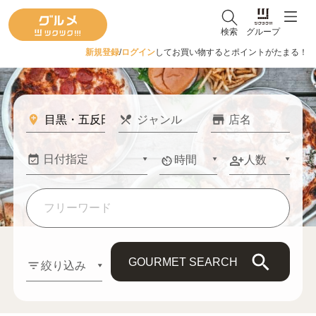
検索
グループ
新規登録
/
ログイン
してお買い物するとポイントがたまる！
時間
人数
GOURMET SEARCH
絞り込み