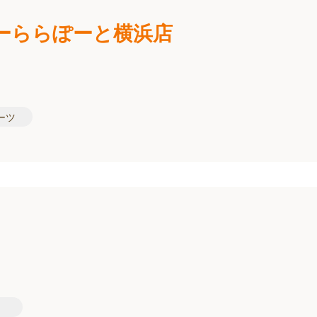
ーららぽーと横浜店
ーツ
）