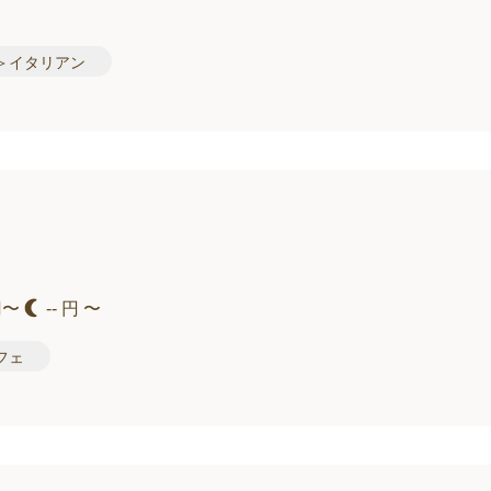
＞イタリアン
円〜
-- 円 〜
フェ