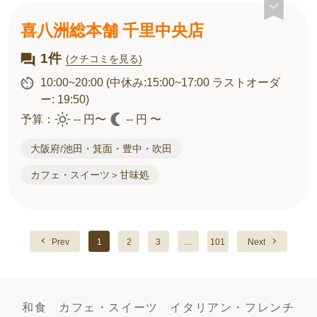
喜八洲総本舗 千里中央店
1件
(クチコミを見る)
10:00~20:00
(中休み:15:00~17:00 ラストオーダ
ー: 19:50)
予算：
-- 円〜
-- 円 〜
大阪府/池田・箕面・豊中・吹田
カフェ・スイーツ＞甘味処
Prev
1
2
3
…
101
Next
和食
カフェ・スイーツ
イタリアン・フレンチ