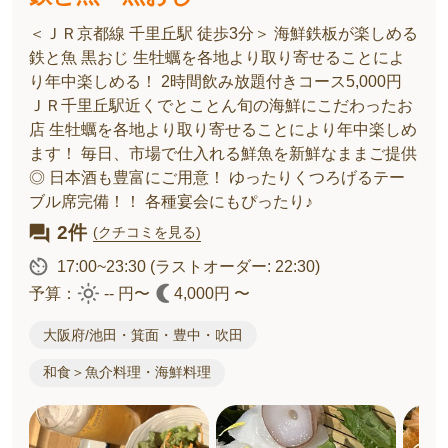
＜ＪＲ京都線 千里丘駅 徒歩3分＞ 海鮮鉄板が楽しめる
鉄と魚 黒おじ 生牡蠣を各地より取り寄せることによ
り年中楽しめる！ 2時間飲み放題付きコース5,000円
ＪＲ千里丘駅近くでとことん旬の海鮮にこだわったお
店 生牡蠣を各地より取り寄せることにより年中楽しめ
ます！ 毎日、市場で仕入れる鮮魚を新鮮なままご提供
◎ 日本酒も豊富にご用意！ ゆったりくつろげるテー
ブル席完備！！ 各種宴会にもぴったり♪
2件
(クチコミを見る)
17:00~23:30
(ラストオーダー: 22:30)
予算：
-- 円〜
4,000円 〜
大阪府/池田・箕面・豊中・吹田
和食＞魚介料理・海鮮料理