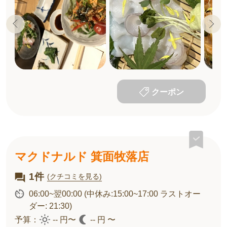
クーポン
マクドナルド 箕面牧落店
1件
(クチコミを見る)
06:00~翌00:00
(中休み:15:00~17:00 ラストオー
ダー: 21:30)
予算：
-- 円〜
-- 円 〜