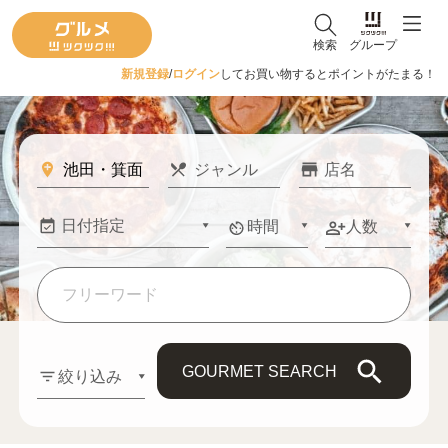
検索
グループ
新規登録
/
ログイン
してお買い物するとポイントがたまる！
時間
人数
GOURMET SEARCH
絞り込み