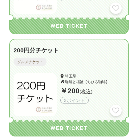
WEB TICKET
200円分チケット
グルメチケット
埼玉県
珈琲と福祉【ちひろ珈琲】
￥200
(税込)
3ポイント
WEB TICKET