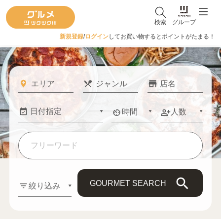
検索
グループ
新規登録
/
ログイン
してお買い物するとポイントがたまる！
時間
人数
GOURMET SEARCH
絞り込み