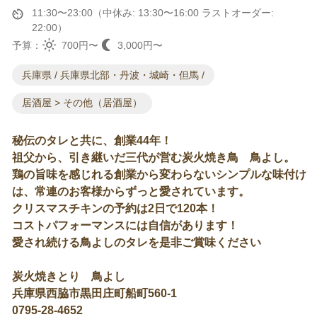
11:30〜23:00（中休み: 13:30〜16:00 ラストオーダー:
22:00）
予算：
700円〜
3,000円〜
兵庫県 / 兵庫県北部・丹波・城崎・但馬 /
居酒屋 > その他（居酒屋）
秘伝のタレと共に、創業44年！
祖父から、引き継いだ三代が営む炭火焼き鳥 鳥よし。
鶏の旨味を感じれる創業から変わらないシンプルな味付け
は、常連のお客様からずっと愛されています。
クリスマスチキンの予約は2日で120本！
コストパフォーマンスには自信があります！
愛され続ける鳥よしのタレを是非ご賞味ください
炭火焼きとり 鳥よし
兵庫県西脇市黒田庄町船町560-1
0795-28-4652