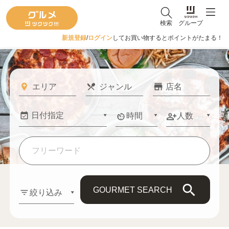
検索
グループ
新規登録
/
ログイン
してお買い物するとポイントがたまる！
時間
人数
GOURMET SEARCH
絞り込み