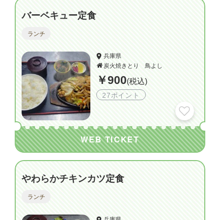
バーベキュー定食
ランチ
兵庫県
炭火焼きとり 鳥よし
￥900
(税込)
27ポイント
WEB TICKET
やわらかチキンカツ定食
ランチ
兵庫県