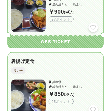
炭火焼きとり 鳥よし
￥900
(税込)
27ポイント
WEB TICKET
唐揚げ定食
ランチ
兵庫県
炭火焼きとり 鳥よし
￥850
(税込)
25ポイント