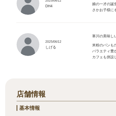
2025/06/12
娘の一才の誕
DH4
さかお子様に
寒川の美味し
2025/06/12
米粉のパンも
しげる
バラエティ豊
カフェも併設
店舗情報
基本情報