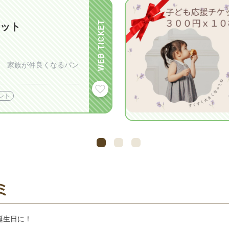
WEB TICKET
ット
 家族が仲良くなるパン
ント
ミ
誕生日に！