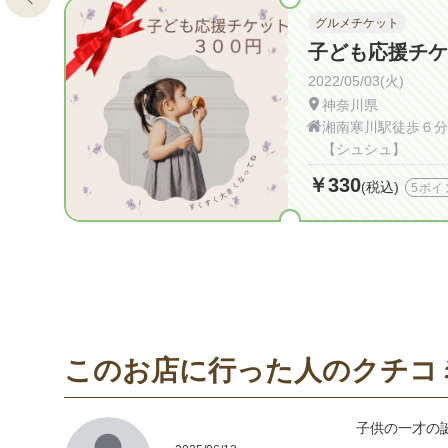
グルメチケット
子ども応援チケ
2022/05/03(火)
神奈川県
湘南寒川駅徒歩６分
【シュシュ】
￥330
(税込)
5ポイ
このお店に行った人のクチコ
子供の一才の