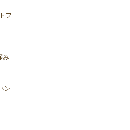
トフ
深み
パン