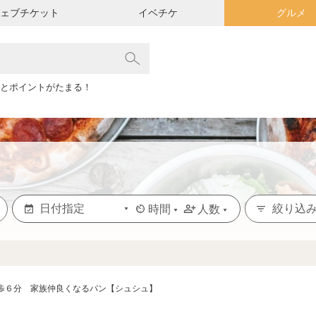
ウェブチケット
イベチケ
グルメ
とポイントがたまる！
絞り込
時間
人数
歩６分 家族仲良くなるパン【シュシュ】