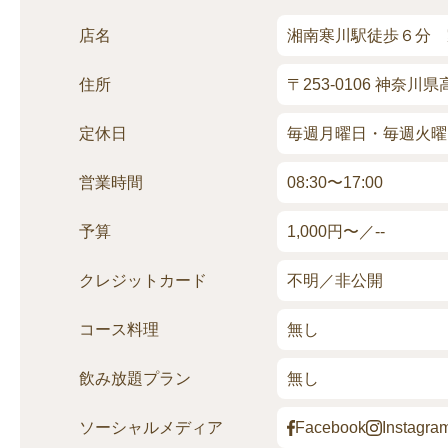
店名
湘南寒川駅徒歩６分 
住所
〒253-0106 神奈
定休日
毎週月曜日・毎週火曜
営業時間
08:30〜17:00
予算
1,000円〜／--
クレジッ
トカード
不明／非公開
コース料理
無し
飲み放題
プラン
無し
ソーシャル
メディア
Facebook
Instagra