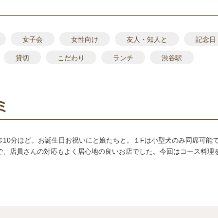
女子会
女性向け
友人・知人と
記念日
貸切
こだわり
ランチ
渋谷駅
ミ
歩10分ほど。お誕生日お祝いにと娘たちと。１Fは小型犬のみ同席可能
で、店員さんの対応もよく居心地の良いお店でした。今回はコース料理をい