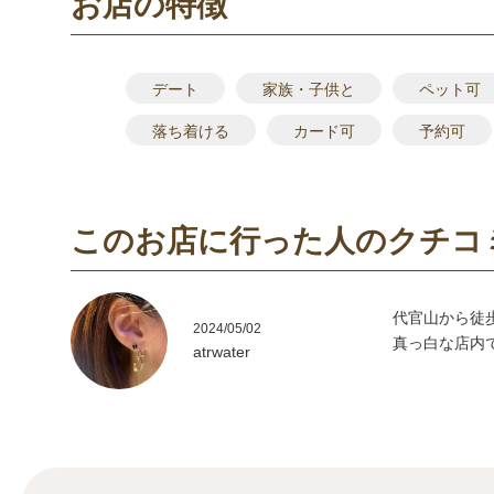
お店の特徴
デート
家族・子供と
ペット可
落ち着ける
カード可
予約可
このお店に行った人のクチコ
代官山から徒
2024/05/02
真っ白な店内
atrwater