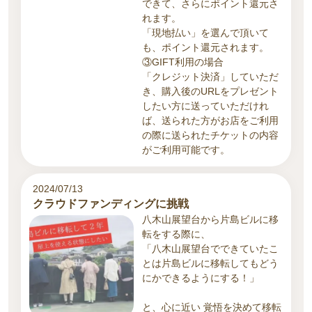
できて、さらにポイント還元さ
れます。
「現地払い」を選んで頂いて
も、ポイント還元されます。
③GIFT利用の場合
「クレジット決済」していただ
き、購入後のURLをプレゼント
したい方に送っていただけれ
ば、送られた方がお店をご利用
の際に送られたチケットの内容
がご利用可能です。
2024/07/13
クラウドファンディングに挑戦
八木山展望台から片島ビルに移
転をする際に、
「八木山展望台でできていたこ
とは片島ビルに移転してもどう
にかできるようにする！」
と、心に近い 覚悟を決めて移転