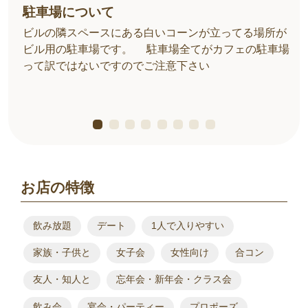
駐車場について
いし
ビルの隣スペースにある白いコーンが立ってる場所が
ま
ビル用の駐車場です。 駐車場全てがカフェの駐車場
ラ）
って訳ではないですのでご注意下さい
約
0円
お店の特徴
飲み放題
デート
1人で入りやすい
家族・子供と
女子会
女性向け
合コン
友人・知人と
忘年会・新年会・クラス会
飲み会
宴会・パーティー
プロポーズ