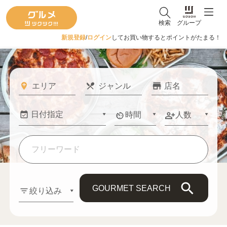
検索
グループ
新規登録
/
ログイン
してお買い物するとポイントがたまる！
時間
人数
GOURMET SEARCH
絞り込み