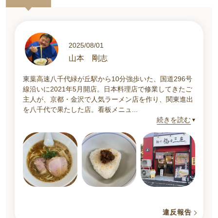
2025/08/01
山本 剛志
東葉高速八千代緑が丘駅から10分強歩いた、国道296号
線沿いに2021年5月開店。日本料理店で修業してきたご
主人が、京都・金沢で人気ラーメン店を作り、関東進出
を八千代で果たした店。看板メニュ...
続きを読む
違反報告