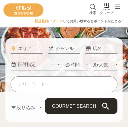
検索
グループ
新規登録
/
ログイン
してお買い物するとポイントがたまる！
時間
人数
GOURMET SEARCH
絞り込み