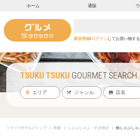
ホーム
通販
新規登録
/
ログイン
してお買い物する
TSUKU TSUKU
GOURMET SEARCH
ツクツク!!!グルメトップ
和食
しゃぶしゃぶ・すき焼き
鮪しゃぶしゃ