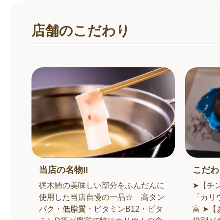
店舗のこだわり
当店の名物‼
こだわ
梶木鮪の美味しい部分をふんだんに
➤【チ
使用した当店自慢の一品☆ 高タン
「カリ
パク・低脂質・ビタミンB12・ビタ
富 ➤