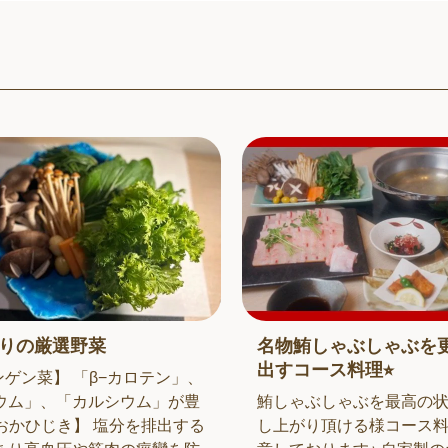
りの厳選野菜
名物鮪しゃぶしゃぶを
出すコース料理⭐︎
ンゲン菜】 「β−カロテン」、
ウム」、「カルシウム」が豊
鮪しゃぶしゃぶを最高の
【おかひじき】 塩分を排出する
し上がり頂ける様コース