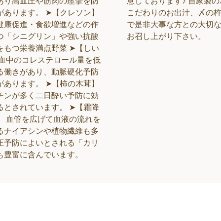
あり高血圧や筋肉の痙攣を防
意しております♪ 自家製
があります。 ➤【クレソン】
こだわりのお出汁、〆の
健康促進・食欲増進などの作
で是非大事な方との大切
つ「シニグリン」や強い抗酸
お召し上がり下さい。
をもつ栄養満点野菜 ➤【しい
 血中のコレステロール量を低
る働きがあり、動脈硬化予防
があります。 ➤【柿の木茸】
チンが多く二日酔い予防に効
るとされています。 ➤【霜降
】 血管を広げて血液の流れを
るナイアシンや植物繊維も多
圧予防によいとされる「カリ
も豊富に含んでいます。