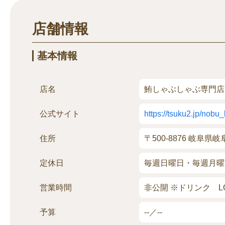
店舗情報
基本情報
店名
鮪しゃぶしゃぶ専門店
公式サイト
https://tsuku2.jp/nobu_
住所
〒500-8876 岐阜
定休日
毎週日曜日・毎週月曜
営業時間
非公開 ※ドリンク LO
予算
--／--