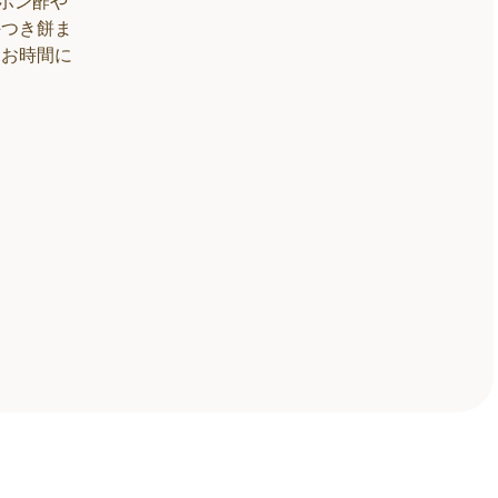
のポン酢や
杵つき餅ま
なお時間に