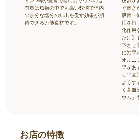
ミンD等が豊富で特にカリウムの含
役割が
有量は魚類の中でも高い数値で体内
ぐ働き
の余分な塩分の排出を促す効果が期
殺菌・
待できる万能食材です。
用を持
化作用
たけ】
下させ
に効果
オルニ
果があ
り平茸
よくす
く高血
ウム」
お店の特徴