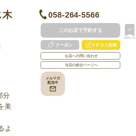
じ木
058-264-5566
このお店で予約する
お気に入
クチコミ投稿
クーポン
お店への問い合わせ
当店の総合ページへ
メルマガ
配信中
部分
を美
るよ