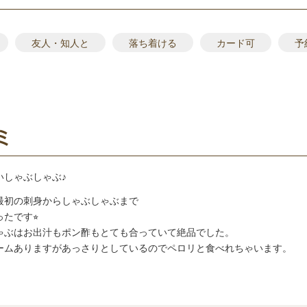
友人・知人と
落ち着ける
カード可
予
ミ
いしゃぶしゃぶ♪
最初の刺身からしゃぶしゃぶまで
たです⭐︎
ゃぶはお出汁もポン酢もとても合っていて絶品でした。
ームありますがあっさりとしているのでペロリと食べれちゃいます。