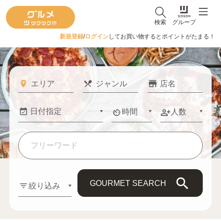
検索
グループ
新規登録
/
ログイン
してお買い物するとポイントがたまる！
時間
人数
GOURMET SEARCH
絞り込み