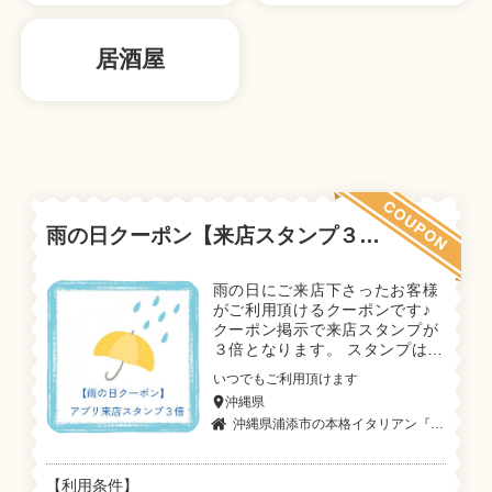
居酒屋
雨の日クーポン【来店スタンプ３倍】
雨の日にご来店下さったお客様
がご利用頂けるクーポンです♪
クーポン掲示で来店スタンプが
３倍となります。 スタンプは５
個毎に特典をご用意しておりま
いつでもご利用頂けます
すのでたくさん貯めて特典をゲ
沖縄県
ットして下さい♪ ※他クーポ
沖縄県浦添市の本格イタリアン『SecondoCasa/セコンドカーサ』
ン、チケットとの併用オッケー
です♪
【利用条件】