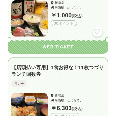
新潟県
居酒屋 なじらてい
￥1,000
(税込)
30ポイント
WEB TICKET
【店頭払い専用】1食お得な！11枚つづり
ランチ回数券
ランチ
新潟県
居酒屋 なじらてい
￥6,303
(税込)