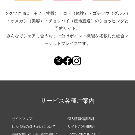
ツクツク!!!は、
モノ（物販）
・
コト（体験）
・
ゴチソウ（グルメ）
・
オメカシ（美容）
・
チョクバイ（産地直送）
のショッピングと
予約サイト。
みんなでシェアし合う
おすそ分けポイント機能
を搭載した総合マ
ーケットプレイスです。
サービス各種ご案内
サイトマップ
個人情報保護方針
個人情報の取り扱いについて
サイトご利用規約
各種お問い合わせ（総合窓口）
ツクツク!!!グルメとは