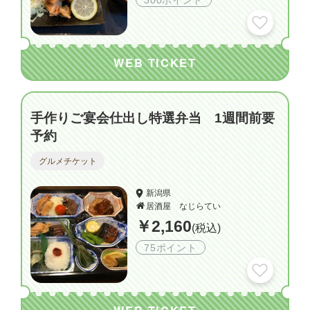
300ポイント
WEB TICKET
手作りご宴会仕出し特選弁当 1週間前要
予約
グルメチケット
新潟県
居酒屋 なじらてい
￥2,160
(税込)
75ポイント