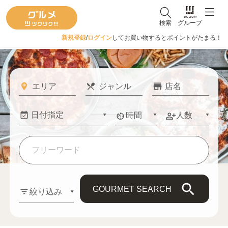
検索
グループ
新規登録
/
ログイン
してお買い物するとポイントがたまる！
時間
人数
GOURMET SEARCH
絞り込み