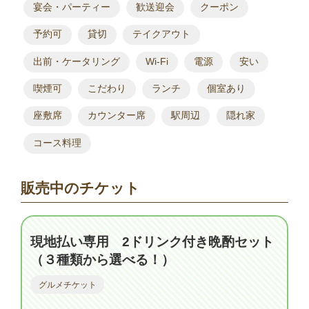
宴会・パーティー
歓送迎会
クーポン
予約可
貸切
テイクアウト
出前・ケータリング
Wi-Fi
電源
安い
喫煙可
こだわり
ランチ
個室あり
座敷席
カウンター席
駅周辺
隠れ家
コース料理
販売中のチケット
現地払い専用 2ドリンク付き晩酌セット
（３種類から選べる！）
グルメチケット