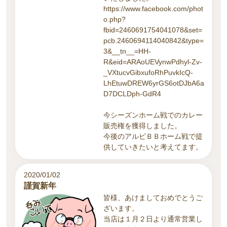
https://www.facebook.com/phot
o.php?
fbid=2460691754041078&set=
pcb.2460694114040842&type=
3&__tn__=HH-
R&eid=ARAoUEVynwPdhyl-Zv-
_VXtucvGibxufoRhPuvkIcQ-
LhEtuwDREW6yrGS6otDJbA6a
D7DCLDph-GdR4
今シーズンホーム戦でのカレー
販売権を獲得しました。
今後のアルビＢＢホーム戦で提
供していきたいと考えてます。
2020/01/02
謹賀新年
皆様、あけましておめでとうご
ざいます。
当店は１月２日より通常営業し