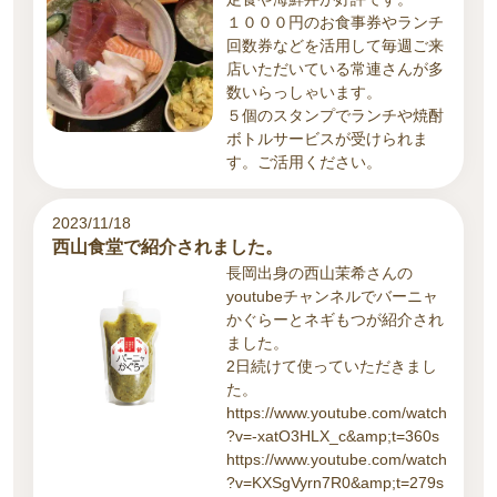
１０００円のお食事券やランチ
回数券などを活用して毎週ご来
店いただいている常連さんが多
数いらっしゃいます。
５個のスタンプでランチや焼酎
ボトルサービスが受けられま
す。ご活用ください。
2023/11/18
西山食堂で紹介されました。
長岡出身の西山茉希さんの
youtubeチャンネルでバーニャ
かぐらーとネギもつが紹介され
ました。
2日続けて使っていただきまし
た。
https://www.youtube.com/watch
?v=-xatO3HLX_c&amp;t=360s
https://www.youtube.com/watch
?v=KXSgVyrn7R0&amp;t=279s