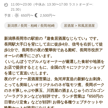
11:00〜23:00（中休み: 13:30〜17:00 ラストオーダー:
21:30）
予算：
650円〜
2,500円〜
新潟県 / 長岡・柏崎 / 長岡/柏崎
居酒屋 > 和風居酒屋
新潟県長岡市の駅前の『遊食居酒屋なじらてい』です。
長岡駅大手口を背にして左に徒歩4分、信号を右折して徒
歩1分で、長岡市の夜の繁華街である殿町、長岡市役所ア
オーレの裏手にございます。
くいしんぼうでグルメなオーナーが厳選した食材や地酒を
お店で提供するとともに、全国の方々にツクツクショップ
を通じて直送いたします。
夜のディナー居酒屋営業は、魚河岸直送の新鮮なお刺身、
とっても美味しいオリジナルのネギ塩モツ煮、長岡ポーク
のネギ豚しゃぶや豚玉、川西屋の酒まんじゅうのゴルゴン
ゾーラグラタンなどが好評です。ランチ営業は『650円の
日替わり定食』などが好評! お得な各種ウェブチケットや
晩酌セットが格安になります。