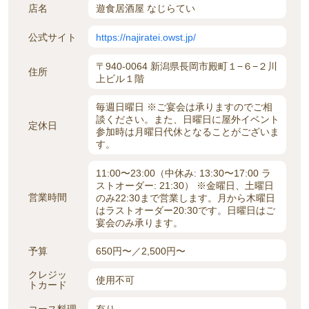
店名
遊食居酒屋 なじらてい
公式サイト
https://najiratei.owst.jp/
〒940-0064 新潟県長岡市殿町１−６−２川
住所
上ビル１階
毎週日曜日 ※ご宴会は承りますのでご相
談ください。また、日曜日に屋外イベント
定休日
参加時は月曜日代休となることがございま
す。
11:00〜23:00（中休み: 13:30〜17:00 ラ
ストオーダー: 21:30） ※金曜日、土曜日
営業時間
のみ22:30まで営業します。月から木曜日
はラストオーダー20:30です。日曜日はご
宴会のみ承ります。
予算
650円〜／2,500円〜
クレジッ
使用不可
トカード
コース料理
有り