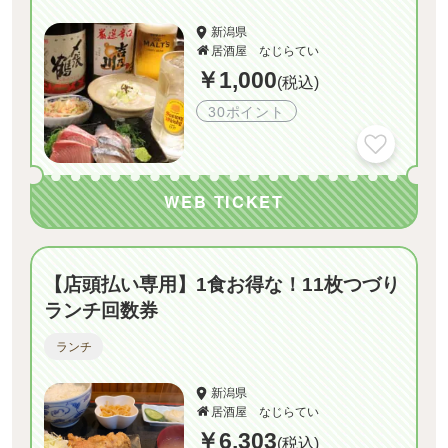
新潟県
居酒屋 なじらてい
￥1,000
(税込)
30ポイント
WEB TICKET
【店頭払い専用】1食お得な！11枚つづり
ランチ回数券
ランチ
新潟県
居酒屋 なじらてい
￥6,303
(税込)