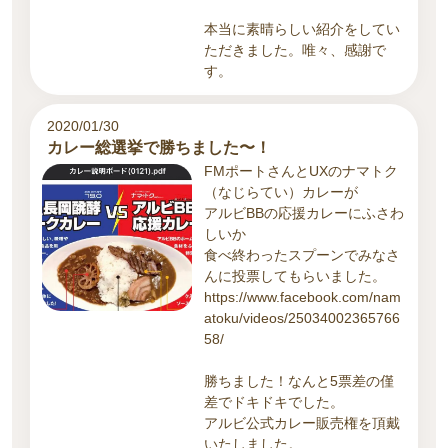
本当に素晴らしい紹介をしてい
ただきました。唯々、感謝で
す。
2020/01/30
カレー総選挙で勝ちました〜！
FMポートさんとUXのナマトク
（なじらてい）カレーが
アルビBBの応援カレーにふさわ
しいか
食べ終わったスプーンでみなさ
んに投票してもらいました。
https://www.facebook.com/nam
atoku/videos/25034002365766
58/
勝ちました！なんと5票差の僅
差でドキドキでした。
アルビ公式カレー販売権を頂戴
いたしました。