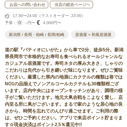
お店への問い合わせ
当店の総合ページへ
17:30〜24:00（ラストオーダー: 23:00）
予算：
--円〜
4,000円〜
新潟県 / 長岡・柏崎 / 長岡/柏崎
居酒屋 > 和風居酒屋
道の駅『パティオにいがた』から車で2分、徒歩5分。新潟
県長岡市で本格的なお寿司も食べられるオールジャンルな
カジュアル居酒屋です。寿司ネタの厚み大きさ、しゃりの
こだわりは先代から引き継いだ味になります。ぜひご賞味
ください。厳選した県内の地酒にカクテルの種類は巷では
NO1の品揃えでノンアルコールカクテルも30種類程ござ
います。店内中央にはオープンキッチンがあり、調理の様
子がご覧いただけます。地元大凧合戦をこよなく愛し、店
内至る所に凧がございます。まるで家のような居心地の良
さから、時間を忘れてのんびり過ごせます。ご利用の際
は、ぜひご予約ください。アプリで来店ポイント貯まりま
す☆現金決済はポイント2.5％還元中!!