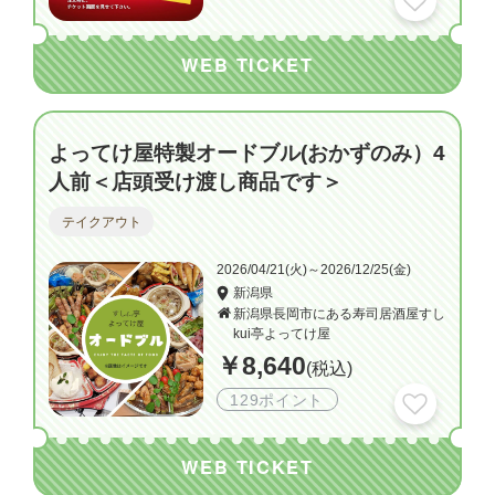
WEB TICKET
よってけ屋特製オードブル(おかずのみ）4
人前＜店頭受け渡し商品です＞
テイクアウト
2026/04/21(火)～2026/12/25(金)
新潟県
新潟県長岡市にある寿司居酒屋すし
kui亭よってけ屋
￥8,640
(税込)
129ポイント
WEB TICKET