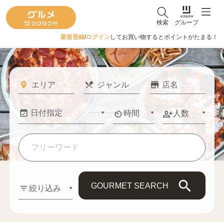
検索
グループ
新規登録
/
ログイン
してお買い物するとポイントがたまる！
時間
人数
GOURMET SEARCH
絞り込み