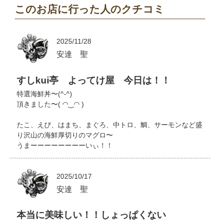
このお店に行った人のクチコミ
2025/11/28
安達 聖
すしkui亭 よってけ屋 今日は！！
特選海鮮丼〜(^-^)
頂きました〜( ◠‿◠ )
たこ、えび、はまち、まぐろ、中トロ、鯛、サーモンなど盛
り沢山の海鮮厚切りのマグロ〜
うまーーーーーーーーいぃ！！
2025/10/17
安達 聖
本当に美味しい！！しょっぱくない