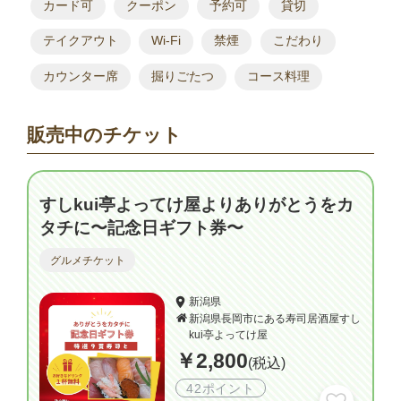
カード可
クーポン
予約可
貸切
テイクアウト
Wi-Fi
禁煙
こだわり
カウンター席
掘りごたつ
コース料理
販売中のチケット
すしkui亭よってけ屋よりありがとうをカ
タチに〜記念日ギフト券〜
グルメチケット
新潟県
新潟県長岡市にある寿司居酒屋すし
kui亭よってけ屋
￥2,800
(税込)
42ポイント