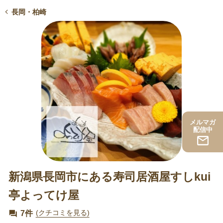
長岡・柏崎
メルマガ
配信中
新潟県長岡市にある寿司居酒屋すしkui
亭よってけ屋
7件
(クチコミを見る)