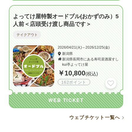
よってけ屋特製オードブル(おかずのみ）5
人前＜店頭受け渡し商品です＞
テイクアウト
2026/04/21(火)～2026/12/25(金)
新潟県
新潟県長岡市にある寿司居酒屋すし
kui亭よってけ屋
￥10,800
(税込)
162ポイント
WEB TICKET
ウェブチケット一覧へ