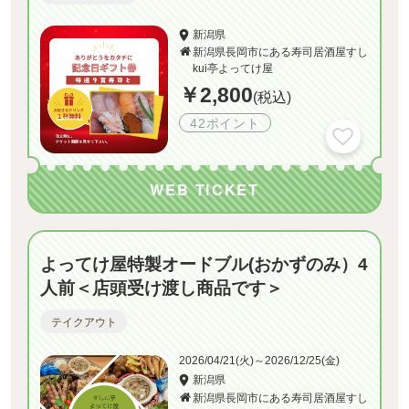
新潟県
新潟県長岡市にある寿司居酒屋すし
kui亭よってけ屋
￥2,800
(税込)
42ポイント
WEB TICKET
よってけ屋特製オードブル(おかずのみ）4
人前＜店頭受け渡し商品です＞
テイクアウト
2026/04/21(火)～2026/12/25(金)
新潟県
新潟県長岡市にある寿司居酒屋すし