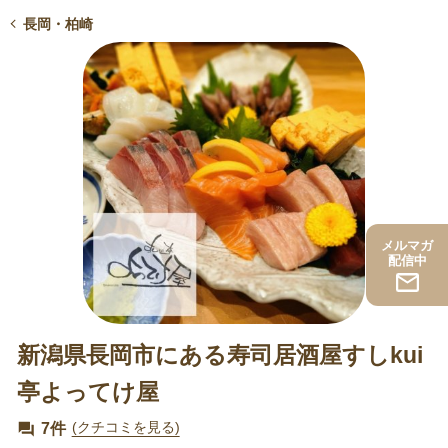
長岡・柏崎
メルマガ
配信中
新潟県長岡市にある寿司居酒屋すしkui
亭よってけ屋
7件
(クチコミを見る)