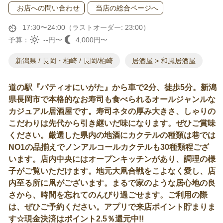
お店への問い合わせ
当店の総合ページへ
17:30〜24:00（ラストオーダー: 23:00）
予算：
--円〜
4,000円〜
新潟県 / 長岡・柏崎 / 長岡/柏崎
居酒屋 > 和風居酒屋
道の駅『パティオにいがた』から車で2分、徒歩5分。新潟
県長岡市で本格的なお寿司も食べられるオールジャンルな
カジュアル居酒屋です。寿司ネタの厚み大きさ、しゃりの
こだわりは先代から引き継いだ味になります。ぜひご賞味
ください。厳選した県内の地酒にカクテルの種類は巷では
NO1の品揃えでノンアルコールカクテルも30種類程ござ
います。店内中央にはオープンキッチンがあり、調理の様
子がご覧いただけます。地元大凧合戦をこよなく愛し、店
内至る所に凧がございます。まるで家のような居心地の良
さから、時間を忘れてのんびり過ごせます。ご利用の際
は、ぜひご予約ください。アプリで来店ポイント貯まりま
す☆現金決済はポイント2.5％還元中!!