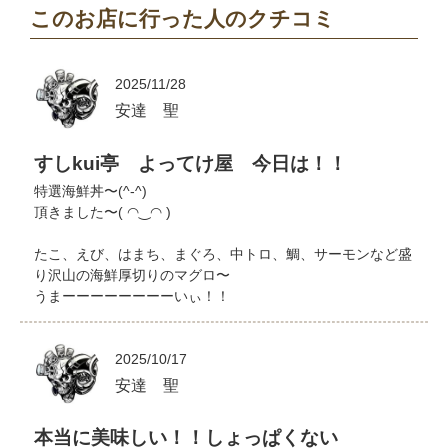
このお店に行った人のクチコミ
2025/11/28
安達 聖
すしkui亭 よってけ屋 今日は！！
特選海鮮丼〜(^-^)
頂きました〜( ◠‿◠ )
たこ、えび、はまち、まぐろ、中トロ、鯛、サーモンなど盛
り沢山の海鮮厚切りのマグロ〜
うまーーーーーーーーいぃ！！
2025/10/17
安達 聖
本当に美味しい！！しょっぱくない