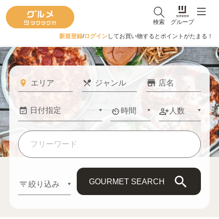
検索
グループ
新規登録
/
ログイン
してお買い物するとポイントがたまる！
時間
人数
GOURMET SEARCH
絞り込み