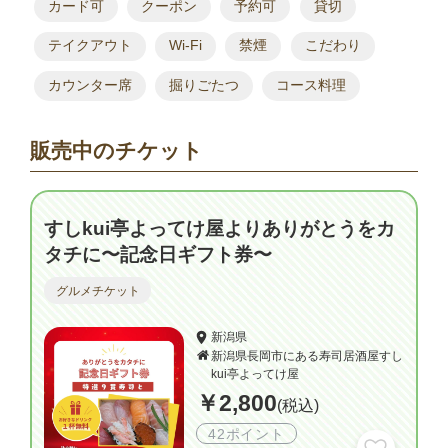
カード可
クーポン
予約可
貸切
テイクアウト
Wi-Fi
禁煙
こだわり
カウンター席
掘りごたつ
コース料理
販売中のチケット
すしkui亭よってけ屋よりありがとうをカ
タチに〜記念日ギフト券〜
グルメチケット
新潟県
新潟県長岡市にある寿司居酒屋すし
kui亭よってけ屋
￥2,800
(税込)
42ポイント