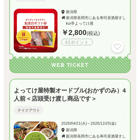
新潟県
新潟県長岡市にある寿司居酒屋すし
kui亭よってけ屋
￥2,800
(税込)
42ポイント
WEB TICKET
よってけ屋特製オードブル(おかずのみ）4
人前＜店頭受け渡し商品です＞
テイクアウト
2026/04/21(火)～2026/12/25(金)
新潟県
新潟県長岡市にある寿司居酒屋すし