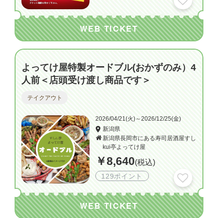
WEB TICKET
よってけ屋特製オードブル(おかずのみ）4
人前＜店頭受け渡し商品です＞
テイクアウト
2026/04/21(火)～2026/12/25(金)
新潟県
新潟県長岡市にある寿司居酒屋すし
kui亭よってけ屋
￥8,640
(税込)
129ポイント
WEB TICKET