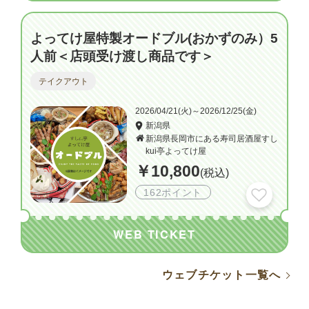
よってけ屋特製オードブル(おかずのみ）5
人前＜店頭受け渡し商品です＞
テイクアウト
2026/04/21(火)～2026/12/25(金)
新潟県
新潟県長岡市にある寿司居酒屋すし
kui亭よってけ屋
￥10,800
(税込)
162ポイント
WEB TICKET
ウェブチケット一覧へ